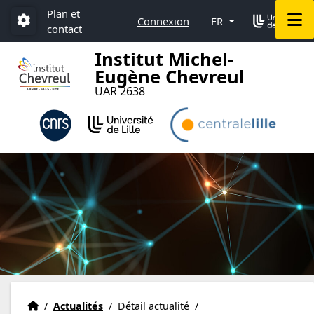
Accéder au menu principal
Accéder au contenu
Plan et
M
Connexion
FR
contact
Paramétrage
Institut Michel-
Eugène Chevreul
UAR 2638
Accueil
Accueil
/
Actualités
/
Détail actualité
/