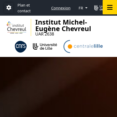
Accéder au menu principal
Accéder au contenu
Plan et
M
Connexion
FR
contact
Paramétrage
Institut Michel-
Eugène Chevreul
UAR 2638